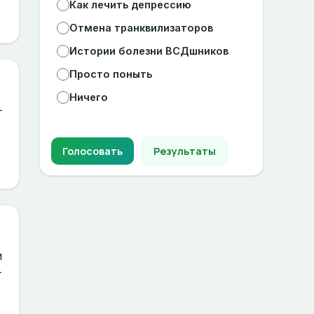
Как лечить депрессию
Отмена транквилизаторов
Истории болезни ВСДшников
Просто поныть
Ничего
–
Голосовать
Результаты
и
т