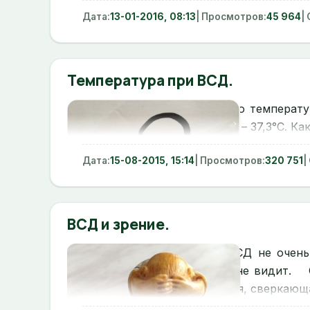
Дата:
13-01-2016, 08:13
| Просмотров:
45 964
|
Температура при ВСД.
Ты ощущаешь повышенную температуру 
действительно она повышена – 37,3°С. Как
Дата:
15-08-2015, 15:14
| Просмотров:
320 751
|
ВСД и зрение.
Ухудшение зрения при ВСД не очень п
ничего страшного он в этом не видит.
Со
острый приступ потери зрения, сверкающая